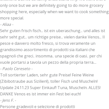
only once but we are definitely going to do more grocery
shopping here, especially when we want to cook something
more special.
- Aliaa -
Sehr guten frisch fisch... ist ein uberaschung... und alles ist
sehr seht gut... um richtige preise... vielen danke Venos... Il
pesce e davvero molto fresco, si trova veramente un
grandissimo assortimento di prodotti sia italiani che
spagnoli che greci.. insomma.. una specie di oasi.. per chi
vuole portarsi a tavola un pezzo della propria terra....
- Paolo Cereseto -
Toll sortierter Laden, sehr gute Preise! Feine Weine
(Zibibotraube aus Sizilien!), toller Fisch und Muscheln!
Update 24.11.23 Super Einkauf! Tuna, Muscheln. ALLES!
DANKE Venos es ist immer ein Fest bei euch!
- Jens F. -
Persone gradevoli e selezione di prodotti